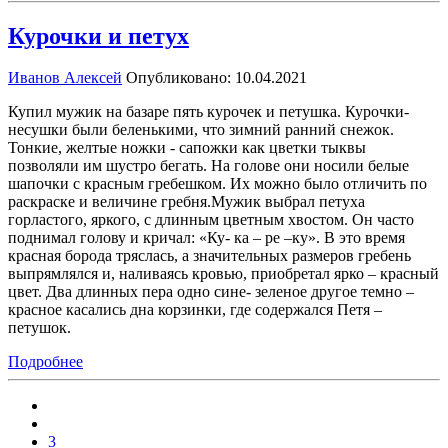
Курочки и петух
Иванов Алексей
Опубликовано: 10.04.2021
Купил мужик на базаре пять курочек и петушка. Курочки-
несушки были беленькими, что зимний ранний снежок.
Тонкие, желтые ножки - сапожки как цветки тыквы
позволяли им шустро бегать. На голове они носили белые
шапочки с красным гребешком. Их можно было отличить по
раскраске и величине гребня.Мужик выбрал петуха
горластого, яркого, с длинным цветным хвостом. Он часто
поднимал голову и кричал: «Ку- ка – ре –ку». В это время
красная борода тряслась, а значительных размеров гребень
выпрямлялся и, наливаясь кровью, приобретал ярко – красный
цвет. Два длинных пера одно сине- зеленое другое темно –
красное касались дна корзинки, где содержался Петя –
петушок.
Подробнее
3