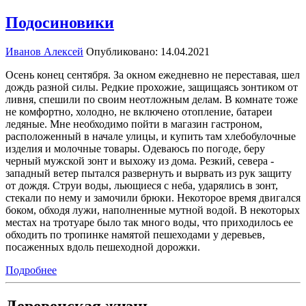
Подосиновики
Иванов Алексей
Опубликовано: 14.04.2021
Осень конец сентября. За окном ежедневно не переставая, шел
дождь разной силы. Редкие прохожие, защищаясь зонтиком от
ливня, спешили по своим неотложным делам. В комнате тоже
не комфортно, холодно, не включено отопление, батареи
ледяные. Мне необходимо пойти в магазин гастроном,
расположенный в начале улицы, и купить там хлебобулочные
изделия и молочные товары. Одеваюсь по погоде, беру
черный мужской зонт и выхожу из дома. Резкий, севера -
западный ветер пытался развернуть и вырвать из рук защиту
от дождя. Струи воды, льющиеся с неба, ударялись в зонт,
стекали по нему и замочили брюки. Некоторое время двигался
боком, обходя лужи, наполненные мутной водой. В некоторых
местах на тротуаре было так много воды, что приходилось ее
обходить по тропинке намятой пешеходами у деревьев,
посаженных вдоль пешеходной дорожки.
Подробнее
Деревенская жизнь