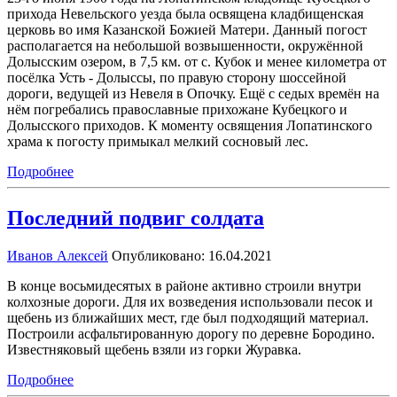
прихода Невельского уезда была освящена кладбищенская
церковь во имя Казанской Божией Матери. Данный погост
располагается на небольшой возвышенности, окружённой
Долысским озером, в 7,5 км. от с. Кубок и менее километра от
посёлка Усть - Долыссы, по правую сторону шоссейной
дороги, ведущей из Невеля в Опочку. Ещё с седых времён на
нём погребались православные прихожане Кубецкого и
Долысского приходов. К моменту освящения Лопатинского
храма к погосту примыкал мелкий сосновый лес.
Подробнее
Последний подвиг солдата
Иванов Алексей
Опубликовано: 16.04.2021
В конце восьмидесятых в районе активно строили внутри
колхозные дороги. Для их возведения использовали песок и
щебень из ближайших мест, где был подходящий материал.
Построили асфальтированную дорогу по деревне Бородино.
Известняковый щебень взяли из горки Журавка.
Подробнее