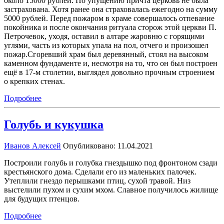
около 15000 рублей. По упущению причта церковь не была
застрахована. Хотя ранее она страховалась ежегодно на сумму
5000 рублей. Перед пожаром в храме совершалось отпевание
покойника и после окончания ритуала сторож этой церкви П.
Петрочевок, уходя, оставил в алтаре жаровню с горящими
углями, часть из которых упала на пол, отчего и произошел
пожар.Сгоревший храм был деревянный, стоял на высоком
каменном фундаменте и, несмотря на то, что он был построен
ещё в 17-м столетии, выглядел довольно прочным строением
о крепких стенах.
Подробнее
Голубь и кукушка
Иванов Алексей
Опубликовано: 11.04.2021
Построили голубь и голубка гнездышко под фронтоном сзади
крестьянского дома. Сделали его из маленьких палочек.
Утеплили гнездо перышками птиц, сухой травой. Низ
выстелили пухом и сухим мхом. Славное получилось жилище
для будущих птенцов.
Подробнее