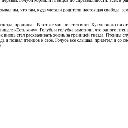
 первым. Голуби кормили птенцов по справедливости, всех в ра
вал им, что там, куда улетали родители настоящая свобода, земн
гнезда, пропищал. В тот же миг полетел вниз. Кукушонок спихну
ал: «Есть хочу». Голубь и голубка заметили, что одного птенц
к вновь стал расхваливать жизнь за границей гнезда. Птенцы сл
а и позвал птенцов к себе. Голубь все слышал, прилетел и со сл
а.