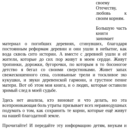
своему
Отечеству,
любовь к
своим корням.
Большую часть
книги
занимает
материал о погибших деревнях, сгинувших, благодаря
постоянным реформам деревни и они ушли в небытие, как
вода сквозь сито истории. А вместе с деревней ушли и её
жители, которые до сих пор живут в моем сердце. Живут
тропинки, дорожки, бугорочки, по которым в то босоногое
детство я бегал со своими сверстниками. Живет запах
свежескошенного сена, соловьиные трели и тоскливое эхо
кукушки, и звуки деревенской гармони, и грустное пение
матери. Вот об этом моя книга, и о людях, которые оставили
зримый след в моей судьбе.
Здесь нет анализа, кто виноват и что делать, но эта
всепроникающая боль утраты призывает всех неравнодушных
подумать о том, как сохранить те корни, которые ещё живут
на нашей благодатной земле.
Прочитайте! И передайте эту информацию детям, внукам и