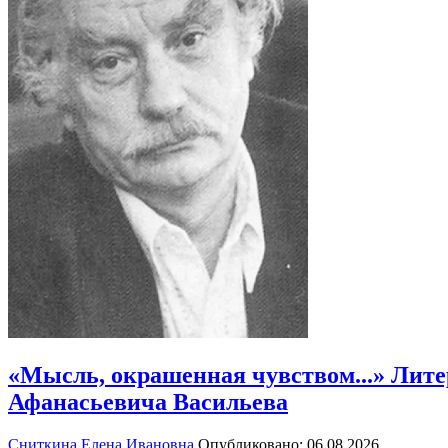
«Мысль, окрашенная чувством...» Лите
Афанасьевича Васильева
Сниткина Елена Ивановна
Опубликовано: 06.08.2026