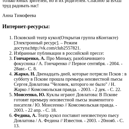
только юных зрителей, но и их родителей. Спасибо за ВАШ
труд радовать нас!
Анна Тимофеева
Интернет-ресурсы:
Псковский театр кукол(Открытая группа вКонтакте)
[Электронный ресурс]. – Режим
доступа:http://vk.com/club2557821.
Избранные публикации в российской прессе:
Гончаренко, А.
Про Миньку, разоблачившего
фокусника / А. Гончаренко // Первое сентября. - 2004. -
28авг.- С. 8.
Жарко, Н.
Двенадцать дней, которые потрясли Псков : в
субботу в Пскове прошла премьера неизвестной пьесы
Сергея Довлатова "Человек, которого не было" / Н.
Жарко // Комсомольская правда. - 2003. - 2 дек. - С. 22.
Моисеенко, Ю.
Куклы играют Довлатова: В Пскове
готовят премьеру неизвестной пьесы знаменитого
писателя / Ю. Моисеенко // Комсомольская правда. -
2003. - 22 апр. - С. 18.
Федина, А.
Театр кукол поставит неизвестную пьесу
Довлатова / А. Федина // Известия. - 2003. - 20нояб. - С.
13.