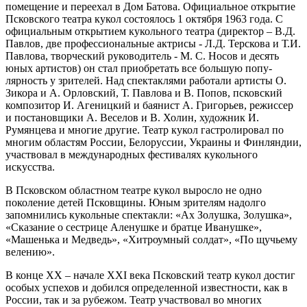
помещение и переехал в Дом Батова. Официальное открытие
Псковского театра кукол состоялось 1 октября 1963 года. С
официальным открытием кукольного театра (директор – В.Д.
Павлов, две профессиональные актрисы - Л.Д. Терскова и Т.И.
Павлова, твор­ческий руководитель - М. С. Носов и десять
юных артистов) он стал приобретать все большую попу­
лярность у зрителей. Над спектаклями работали артисты О.
Зикора и А. Орловский, Т. Павлова и В. Попов, псковский
композитор И. Агеницкий и баянист А. Григорьев, режиссер
и постановщики А. Веселов и В. Холин, художник И.
Румянцева и многие другие. Театр кукол гастролировал по
мно­гим областям России, Белоруссии, Украины и Финляндии,
участвовал в международных фести­валях кукольного
искусства.
В Псковском областном театре кукол выросло не одно
поколение детей Псковщины. Юным зрителям на­долго
запомнились кукольные спектакли: «Ах Зо­лушка, Золушка»,
«Сказание о сестрице Аленушке и братце Иванушке»,
«Машенька и Медведь», «Хи­троумный солдат», «По щучьему
велению».
В конце XX – начале XXI века Псковский театр кукол достиг
особых успехов и добился определенной известности, как в
России, так и за рубежом. Театр участвовал во многих