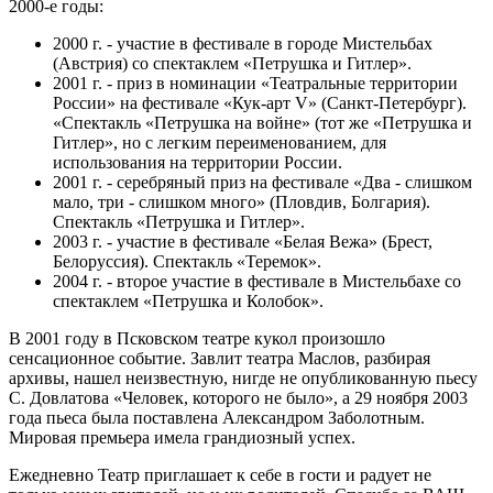
2000-е годы:
2000 г. - участие в фестивале в городе Мистельбах
(Австрия) со спектаклем «Петрушка и Гитлер».
2001 г. - приз в номинации «Театральные территории
России» на фестивале «Кук-арт V» (Санкт-Петербург).
«Спектакль «Петрушка на войне» (тот же «Петрушка и
Гитлер», но с легким переименованием, для
использования на территории России.
2001 г. - серебряный приз на фестивале «Два - слишком
мало, три - слишком много» (Пловдив, Болгария).
Спектакль «Петрушка и Гитлер».
2003 г. - участие в фестивале «Белая Вежа» (Брест,
Белоруссия). Спектакль «Теремок».
2004 г. - второе участие в фестивале в Мистельбахе со
спектаклем «Петрушка и Колобок».
В 2001 году в Псковском театре кукол произошло
сенсационное событие. Завлит театра Маслов, разбирая
архивы, нашел неизвестную, нигде не опубликованную пьесу
С. Довлатова «Человек, которого не было», а 29 ноября 2003
года пьеса была поставлена Александром Заболотным.
Мировая премьера имела грандиозный успех.
Ежедневно Театр приглашает к себе в гости и радует не