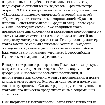
национальных и зарубежных театральных конкурсах,
неоднократно становился их лауреатом. Артисты театра
открыли XXXXX театральный сезон сказкой для малышей
«Машенька и медведь», лирической историей для детей
«Терем-теремок», спектаклем-импровизацией «Красная
шапочка», спектаклем-игрой «Вредный заяц», премьерой
«Тайна новогодних часов». Уже традицией стало
празднование дня кукольника и проведение приуроченного к
этому празднику ежегодного мастер-класса для детей по
актерскому мастерству кукольника. Его проводит режиссер
театра вместе со своими артистами, которые учат детей
обращаться с куклами и делятся секретами своей работы.
Ежегодно Театр принимает участие во Всероссийском
Пушкинском театральном фестивале.
В творчестве режиссера и артистов Псковского театра кукол
всегда есть место для новаторства. Это и современные
декорации, и необычные элементы постановки, и
непривычные для кукольного театра произведения, и новые
куклы, и многое другое, благодаря чему театр и пользуется
такой популярностью. Однако традиции русского кукольного
театрального искусства продолжают жить в современных
спектаклях.
Пик творчества и популярности Театра кукол пришелся на