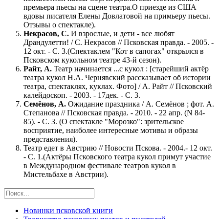
премьера пьесы на сцене театра.О приезде из США
вдовы писателя Елены Довлатовой на примьеру пьесы.
Отзывы о спектакле).
Некрасов, С.
И взрослые, и дети - все любят
Драндулетти! / С. Некрасов // Псковская правда. - 2005. -
12 окт. - С. 3.(Спектаклем "Кот в сапогах" открылся в
Псковском кукольном театре 43-й сезон).
Райт, А.
Театр начинается ...с кукол : [старейший актёр
театра кукол Н.А. Чернявский рассказывает об истории
театра, спектаклях, куклах. Фото] / А. Райт // Псковский
калейдоскоп. - 2003. - 17дек. - С. 3.
Семёнов, А.
Ожидание праздника / А. Семёнов ; фот. А.
Степанова // Псковская правда. - 2010. - 22 апр. (N 84-
85). - С. 3. (О спектакле "Морозко": зрительское
восприятие, наиболее интересные мотивы и образы
представления).
Театр едет в Австрию // Новости Пскова. - 2004.- 12 окт.
- С. 1.(Актёры Псковского театра кукол примут участие
в Международном фестивале театров кукол в
Мистельбахе в Австрии).
Новинки псковской книги