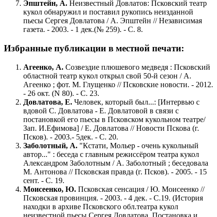
Эпштейн, А.
Неизвестный Довлатов: Псковский театр
кукол обнаружил и поставил рукопись неизданной
пьесы Сергея Довлатова / А. Эпштейн // Независимая
газета. - 2003. - 1 дек.(№ 259). - С. 8.
Избранные публикации в местной печати:
Агеенко, А.
Созвездие плюшевого медведя : Псковский
областной театр кукол открыл свой 50-й сезон / А.
Агеенко ; фот. М. Глущенко // Псковские новости. - 2012.
- 26 окт. (N 80). - С. 23.
Довлатова, Е.
Человек, который был...: [Интервью с
вдовой С. Довлатова - Е. Довлатовой в связи с
постановкой его пьесы в Псковском кукольном театре/
Зап. И.Ефимова] / Е. Довлатова // Новости Пскова (г.
Псков). - 2003.- 5дек. - С. 20.
Заболотный, А.
"Кстати, Мольер - очень кукольный
автор..." : беседа с главным режиссёром театра кукол
Александром Заболотным / А. Заболотный ; беседовала
М. Антонова // Псковская правда (г. Псков). - 2005. - 15
сент. - С. 19.
Моисеенко, Ю.
Псковская сенсация / Ю. Моисеенко //
Псковская провинция. - 2003. - 4 дек. - С.19. (История
находки в архиве Псковского обл.театра кукол
неизвестной пьесы Сергея Довлатова. Постановка и