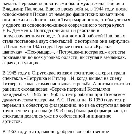
начала. Первыми основателями были муж и жена Таисия и
Владимир Павловы. Еще во время войны, в 1944 году, после
освобождения Пскова от немецко-фашистских захватчи­ков
они поехали в Ленинград, в Театр марионеток, чтобы учить­ся
у одного из основоположников современного театра кукол
Е.В. Деммени. Полгода они жили и работали в
полуразрушенном городе. А дипломной работой Павловых
стала постановка двух спектаклей, с которыми они вер­нулись
в Псков уже в 1945 году. Первые спектакли «Красная
шапочка», «Пес-рыцарь», «Петрушка-иностранец» артисты
показывали во всех уголках области, выступая в землянках,
сараях, на улицах.
В 1945 году в Стругокрасненском госпитале актеры играли
спектакль «Петрушка и Гитлер». И, когда вышел на сцену
Гитлер, началась самая настоящая стрельба. А потом кто-то из
раненых скомандовал: «Беречь патроны! Костылями
закидаем!». С 1945 по 1950 гг. театр работал при Псковском
драматическом театре им. А.С. Пушкина. В 1950 году театр
перевели в областную филармонию, но из-за отсутствия денег
труппа через три года (в 1953 году) была расформирована, и
спектакли делались уже по собственной инициативе
артистов.
В 1963 году театр, наконец, обрел свое собственное