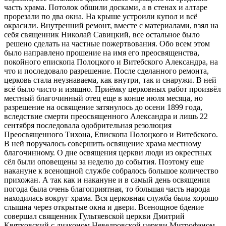
часть храма. Потолок обшили досками, а в стенах и алтаре
прорезали по два окна. На крыше устроили купол и всё
окрасили. Внутренний ремонт, вместе с материалами, взял на
себя священник Николай Савицкий, все остальное было
решено сделать на частные пожертвования. Обо всем этом
было направлено прошение на имя его преосвященства,
покойного епископа Полоцкого и Витебского Александра, на
что и последовало разрешение. После сделанного ремонта,
церковь стала неузнаваема, как внутри, так и снаружи. В ней
всё было чисто и изящно. Приёмку церковных работ произвёл
местный благочинный отец еще в конце июля месяца, но
разрешение на освящение затянулось до осени 1899 года,
вследствие смерти преосвященного Александра и лишь 22
сентября последовала одобрительная резолюция
Преосвященного Тихона, Епископа Полоцкого и Витебского.
В ней поручалось совершить освящение храма местному
благочинному. О дне освящения церкви люди из окрестных
сёл были оповещены за неделю до события. Поэтому еще
накануне к всенощной службе собралось большое количество
прихожан. А так как и накануне и в самый день освящения
погода была очень благоприятная, то большая часть народа
находилась вокруг храма. Вся церковная служба была хорошо
слышна через открытые окна и двери. Всенощное бдение
совершал священник Гультяевской церкви Дмитрий
Квятковский с диаконом Неведровской церкви Митрофаном