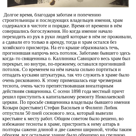
Долгое время, благодаря заботам и попечению
строительницы и последующих владельцев имения, храм
содержался в чистоте и порядке. Время от времени в нём
совершались богослужения. Но когда имение начало
переходить из рук в руки людей которые в нём не проживали,
а сдавали его только в аренду, тогда и храм остался без
хозяйского присмотра. На его крыше образовалась течь,
прогноившая напрочь весь потолок. Заботами бывшего здесь
когда–то священника о. Каллиника Савицкого весь храм был
перекрыт, но внутри, по-прежнему, оставался прогнивший
потолок. Со временем на нём начала сильно портиться и
отпадать кусками штукатурка, так что служить в храме было
очень рискованно. К этому примешалась еще чрезмерная
теснота, очень часто препятствовавшая внеалтарным
действиям священника. С осени 1898 года местный причт
решил приступить к капитальному ремонту Николаевской
церкви. По просьбе священника владельцы бывшего имения
Козыри (крестьяне) Стефан Васильев и Филипп Либик
отпустили 50 пней соснового леса, который вывезли
крестьяне к месту работ. Общим советом было решено, во
избежание тесноты в храме, пристроить к нему алтарь в
полторы сажени длиной и две сажени шириной, чтобы таким
образом, все остальное здание было обращено на среднюю