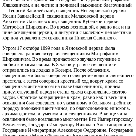
Ляшкевичем, а на литию и полиелей выходили: благочинный
— Георгий Завилейский, священник Неведровской церкви
Иоанн Завилейский, священник Малаховской церкви
Авксентий Латышевский, священник Кубецкой церкви
Митрофан Ширкевич. Во время всенощной, а равно как и на
чине освящения церкви, и литургии с молебном пел местный
хор под управлением священника Николая Савицкого.
Утром 17 октября 1899 года в Язновской церкви была
совершена ранняя литургия священником Митрофаном
Ширкевичем. Во время причастного звучало поучение о
любви к врагам своим. В 8 часов утра все священники
отправились на лодках в Козыри. После облачения,
священниками было совершено освящение воды и святейшего
престола, а затем совершен крестный ход вокруг храма со
священным антиминсом на главе благочинного, причём
присутствующий народ и стены храма окроплялись святою
водой. Обратное возвращение в храм, равно как и весь чин
освящения был совершен по указанному в большом требнике
порядку положения антиминса, по благословению епископа,
архимандритом, игуменом или священником. В конце чина
освящения было возглашено многолетие Его Императорскому
Величеству, Государю Императору Николаю Александровичу,
Государыне Императрице Александре Федоровне, Государыне
Императрице Марии Федоровне, Благоверному Государю-