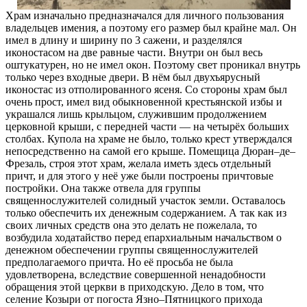
Храм изначально предназначался для личного пользования
владельцев имения, а поэтому его размер был крайне мал. Он
имел в длину и ширину по 3 сажени, и разделялся
иконостасом на две равные части. Внутри он был весь
оштукатурен, но не имел окон. Поэтому свет проникал внутрь
только через входные двери. В нём был двухъярусный
иконостас из отполированного ясеня. Со стороны храм был
очень прост, имел вид обыкновенной крестьянской избы и
украшался лишь крыльцом, служившим продолжением
церковной крыши, с передней части — на четырёх больших
столбах. Купола на храме не было, только крест утверждался
непосредственно на самой его крыше. Помещица Дюран–де–
Фрезаль, строя этот храм, желала иметь здесь отдельный
причт, и для этого у неё уже были построены причтовые
постройки. Она также отвела для группы
священнослужителей солидный участок земли. Оставалось
только обеспечить их денежным содержанием. А так как из
своих личных средств она это делать не пожелала, то
возбудила ходатайство перед епархиальным начальством о
денежном обеспечении группы священнослужителей
предполагаемого причта. Но её просьба не была
удовлетворена, вследствие совершенной ненадобности
обращения этой церкви в приходскую. Дело в том, что
селение Козыри от погоста Язно–Пятницкого прихода