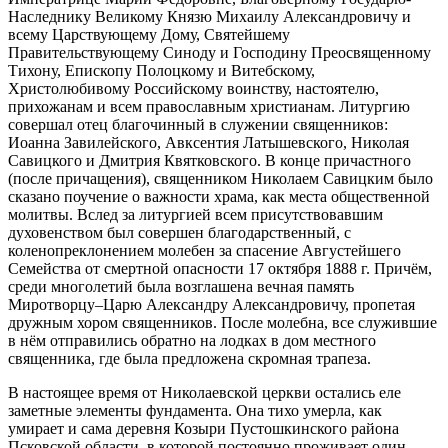
Наследнику Великому Князю Михаилу Александровичу и
всему Царствующему Дому, Святейшему
Правительствующему Синоду и Господину Преосвященному
Тихону, Епископу Полоцкому и Витебскому,
Христолюбивому Российскому воинству, настоятелю,
прихожанам и всем православным христианам. Литургию
совершал отец благочинный в служении священников:
Иоанна Завилейского, Авксентия Латышевского, Николая
Савицкого и Дмитрия Квятковского. В конце причастного
(после причащения), священником Николаем Савицким было
сказано поучение о важности храма, как места общественной
молитвы. Вслед за литургией всем присутствовавшим
духовенством был совершен благодарственный, с
коленопреклонением молебен за спасение Августейшего
Семейства от смертной опасности 17 октября 1888 г. Причём,
среди многолетий была возглашена вечная память
Миротворцу–Царю Александру Александровичу, пропетая
дружным хором священников. После молебна, все служившие
в нём отправились обратно на лодках в дом местного
священника, где была предложена скромная трапеза.
В настоящее время от Николаевской церкви остались еле
заметные элементы фундамента. Она тихо умерла, как
умирает и сама деревня Козыри Пустошкинского района
Псковской области, в которой постоянно проживает один