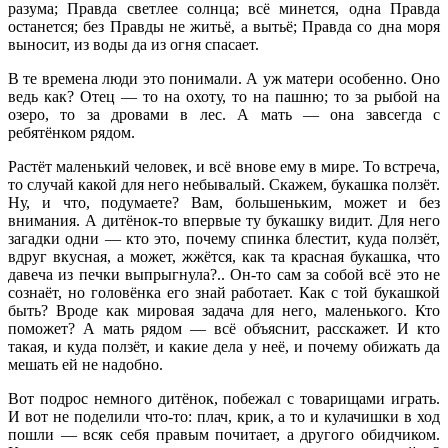
разума; Правда светлее солнца; всё минется, одна Правда
останется; без Правды не житьё, а вытьё; Правда со дна моря
выносит, из воды да из огня спасает.
В те времена люди это понимали. А уж матери особенно. Оно
ведь как? Отец — то на охоту, то на пашню; то за рыбой на
озеро, то за дровами в лес. А мать — она завсегда с
ребятёнком рядом.
Растёт маленький человек, и всё внове ему в мире. То встреча,
то случай какой для него небывалый. Скажем, букашка ползёт.
Ну, и что, подумаете? Вам, большеньким, может и без
внимания. А дитёнок-то впервые ту букашку видит. Для него
загадки одни — кто это, почему спинка блестит, куда ползёт,
вдруг вкусная, а может, жжётся, как та красная букашка, что
давеча из печки выпрыгнула?.. Он-то сам за собой всё это не
сознаёт, но головёнка его знай работает. Как с той букашкой
быть? Вроде как мировая задача для него, маленького. Кто
поможет? А мать рядом — всё объяснит, расскажет. И кто
такая, и куда ползёт, и какие дела у неё, и почему обижать да
мешать ей не надобно.
Вот подрос немного дитёнок, побежал с товарищами играть.
И вот не поделили что-то: плач, крик, а то и кулачишки в ход
пошли — всяк себя правым почитает, а другого обидчиком.