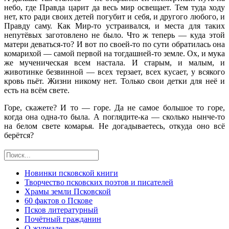
небо, где Правда царит да весь мир освещает. Тем туда ходу
нет, кто ради своих детей погубит и себя, и другого любого, и
Правду саму. Как Мир-то устраивался, и места для таких
непутёвых заготовлено не было. Что ж теперь — куда этой
матери деваться-то? И вот по своей-то по сути обратилась она
комарихой — самой первой на тогдашней-то земле. Ох, и мука
же мученическая всем настала. И старым, и малым, и
животинке безвинной — всех терзает, всех кусает, у всякого
кровь пьёт. Жизни никому нет. Только свои детки для неё и
есть на всём свете.
Горе, скажете? И то — горе. Да не самое большое то горе,
когда она одна-то была. А поглядите-ка — сколько нынче-то
на белом свете комарья. Не догадываетесь, откуда оно всё
берётся?
Новинки псковской книги
Творчество псковских поэтов и писателей
Храмы земли Псковской
60 фактов о Пскове
Псков литературный
Почётный гражданин
О журнале