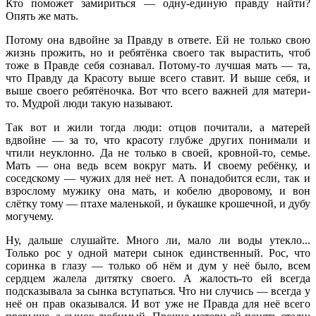
Кто поможет замириться — одну-единую правду найти?
Опять же мать.
Потому она вдвойне за Правду в ответе. Ей не только свою
жизнь прожить, но и ребятёнка своего так вырастить, чтоб
тоже в Правде себя сознавал. Потому-то лучшая мать — та,
что Правду да Красоту выше всего ставит. И выше себя, и
выше своего ребятёночка. Вот что всего важней для матери-
то. Мудрой люди такую называют.
Так вот и жили тогда люди: отцов почитали, а матерей
вдвойне — за то, что красоту глубже других понимали и
чтили неуклонно. Да не только в своей, кровной-то, семье.
Мать — она ведь всем вокруг мать. И своему ребёнку, и
соседскому — чужих для неё нет. А понадобится если, так и
взрослому мужику она мать, и кобелю дворовому, и вон
слётку тому — птахе маленькой, и букашке крошечной, и дубу
могучему.
Ну, дальше слушайте. Много ли, мало ли воды утекло...
Только рос у одной матери сынок единственный. Рос, что
соринка в глазу — только об нём и дум у неё было, всем
сердцем жалела дитятку своего. А жалость-то ей всегда
подсказывала за сынка вступаться. Что ни случись — всегда у
неё он прав оказывался. И вот уже не Правда для неё всего