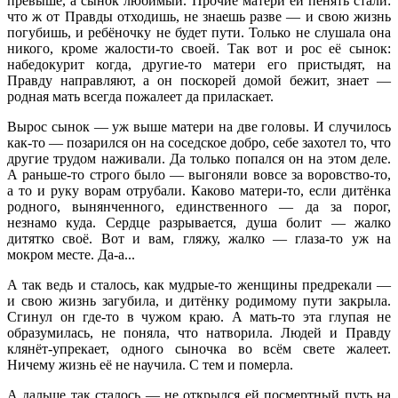
превыше, а сынок любимый. Прочие матери ей пенять стали:
что ж от Правды отходишь, не знаешь разве — и свою жизнь
погубишь, и ребёночку не будет пути. Только не слушала она
никого, кроме жалости-то своей. Так вот и рос её сынок:
набедокурит когда, другие-то матери его пристыдят, на
Правду направляют, а он поскорей домой бежит, знает —
родная мать всегда пожалеет да приласкает.
Вырос сынок — уж выше матери на две головы. И случилось
как-то — позарился он на соседское добро, себе захотел то, что
другие трудом наживали. Да только попался он на этом деле.
А раньше-то строго было — выгоняли вовсе за воровство-то,
а то и руку ворам отрубали. Каково матери-то, если дитёнка
родного, вынянченного, единственного — да за порог,
незнамо куда. Сердце разрывается, душа болит — жалко
дитятко своё. Вот и вам, гляжу, жалко — глаза-то уж на
мокром месте. Да-а...
А так ведь и сталось, как мудрые-то женщины предрекали —
и свою жизнь загубила, и дитёнку родимому пути закрыла.
Сгинул он где-то в чужом краю. А мать-то эта глупая не
образумилась, не поняла, что натворила. Людей и Правду
клянёт-упрекает, одного сыночка во всём свете жалеет.
Ничему жизнь её не научила. С тем и померла.
А дальше так сталось — не открылся ей посмертный путь на