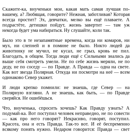
Скажите-ка, внученьки мои, какая мать самая лучшая по-
вашему, а? Любящая, говорите? Нежная, заботливая? Которая
всегда простит? Эх, девчатки, мелко вы ещё плаваете. А
подрастёте, детишки пойдут, жизнь завертит — там уж
некогда будет ума набираться. Ну слушайте, коли так.
Было это в те незапамятные времена, когда ни комаров, ни
мух, ни слепней и в помине не было. Никто людей да
животинку не мучил, не кусал, не грыз, кровь не пил.
Благодать, в общем. Тогда люди ещё с Сильными знались да
выше себя смотреть умели. Не по себе жизнь меряли, не по
деду, не по соседу — по Правде. А Правда — одна на свете.
Как вот звезда Полярная. Откуда ни посмотри на неё — всем
одинаково Север укажет.
И люди крепко помнили: не знаешь, где Север — на
Полярную взгляни. А не знаешь, как быть, — по Правде
сверяйся. Не ошибёшься.
Что, внученька, спросить хочешь? Как Правду узнать? А
подумай-ка. Вот поступил человек неправедно, не по совести
— как про него говорят? Некрасиво, говорят, поступил.
Красота, она и есть Правда. Так-то вот. И её беспременно
всякому понять нужно. Недаром говорится: Правда — свет