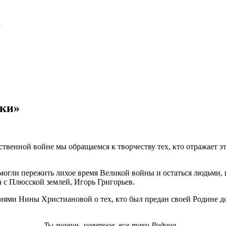
л
яки»
твенной войне мы обращаемся к творчеству тех, кто отражает э
 смогли пережить лихое время Великой войны и остаться людьми
 с Плюсской землей, Игорь Григорьев.
ями Нины Христиановой о тех, кто был предан своей Родине до 
Ты знаешь, наверное, все-таки Родина –