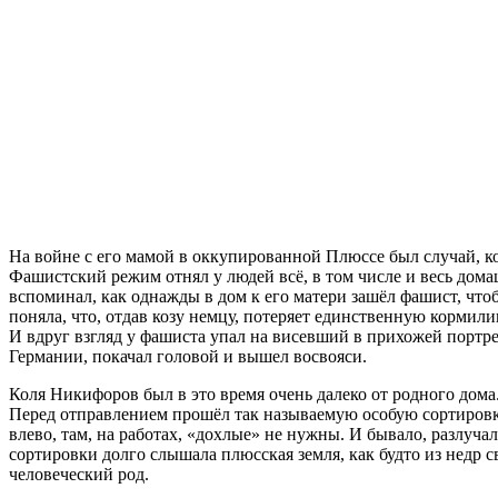
На войне с его мамой в оккупированной Плюссе был случай, к
Фашистский режим отнял у людей всё, в том числе и весь дом
вспоминал, как однажды в дом к его матери зашёл фашист, что
поняла, что, отдав козу немцу, потеряет единственную кормилиц
И вдруг взгляд у фашиста упал на висевший в прихожей портре
Германии, покачал головой и вышел восвояси.
Коля Никифоров был в это время очень далеко от родного дома
Перед отправлением прошёл так называемую особую сортировку
влево, там, на работах, «дохлые» не нужны. И бывало, разлуча
сортировки долго слышала плюсская земля, как будто из недр 
человеческий род.