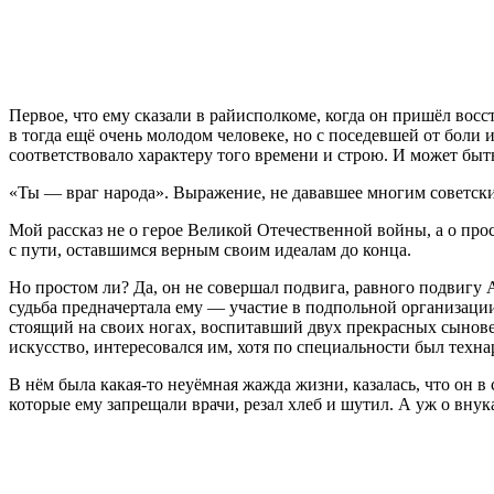
Первое, что ему сказали в райисполкоме, когда он пришёл вос
в тогда ещё очень молодом человеке, но с поседевшей от боли 
соответствовало характеру того времени и строю. И может быть
«Ты — враг народа». Выражение, не дававшее многим советски
Мой рассказ не о герое Великой Отечественной войны, а о про
с пути, оставшимся верным своим идеалам до конца.
Но простом ли? Да, он не совершал подвига, равного подвигу Ал
судьба предначертала ему — участие в подпольной организации,
стоящий на своих ногах, воспитавший двух прекрасных сынове
искусство, интересовался им, хотя по специальности был тех
В нём была какая-то неуёмная жажда жизни, казалась, что он в
которые ему запрещали врачи, резал хлеб и шутил. А уж о внук