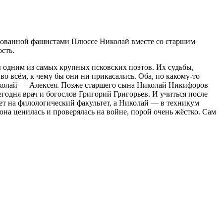
ированной фашистами Плюссе Николай вместе со старшим
сть.
 одним из самых крупных псковских поэтов. Их судьбы,
о всём, к чему бы они ни прикасались. Оба, по какому-то
иколай — Алексея. Позже старшего сына Николай Никифоров
сегодня врач и богослов Григорий Григорьев. И учиться после
т на филологический факультет, а Николай — в техникум
 она ценилась и проверялась на войне, порой очень жёстко. Сам