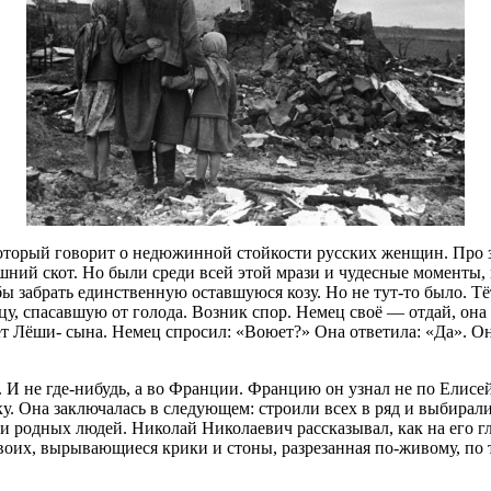
оторый говорит о недюжинной стойкости русских женщин. Про з
ашний скот. Но были среди всей этой мрази и чудесные момент
бы забрать единственную оставшуюся козу. Но не тут-то было. 
у, спасавшую от голода. Возник спор. Немец своё — отдай, она с
т Лёши- сына. Немец спросил: «Воюет?» Она ответила: «Да». Он
. И не где-нибудь, а во Франции. Францию он узнал не по Елисе
. Она заключалась в следующем: строили всех в ряд и выбирали
ли родных людей. Николай Николаевич рассказывал, как на его г
своих, вырывающиеся крики и стоны, разрезанная по-живому, по