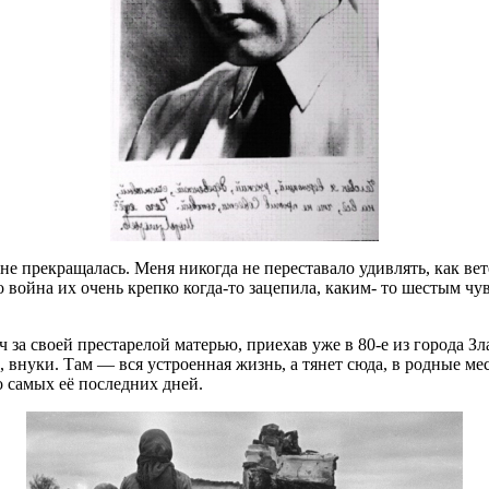
нь не прекращалась. Меня никогда не переставало удивлять, ка
 война их очень крепко когда-то зацепила, каким- то шестым чу
за своей престарелой матерью, приехав уже в 80-е из города Зла
, внуки. Там — вся устроенная жизнь, а тянет сюда, в родные мес
о самых её последних дней.