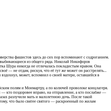
верства фашистов здесь до сих пор вспоминают с содроганием.
ы, выбивающиеся из общего ряда. Николай Никифоров
Тётка Шура никогда не отличалась покладистым нравом. Она
воё — не отдам, рискуя, что её тут же может он расстрелять...
 вздохнул, может, вспомнил о своей матери, оставшейся в
йским полям и Монмартру, а по колючей проволоке концлагеря.
 — кто поздоровее вправо, на отправление, а кто послабже —
лазах разлучили мать и малолетнюю дочь. После такой
 тому, что было святее святого — раскроенный по жилам