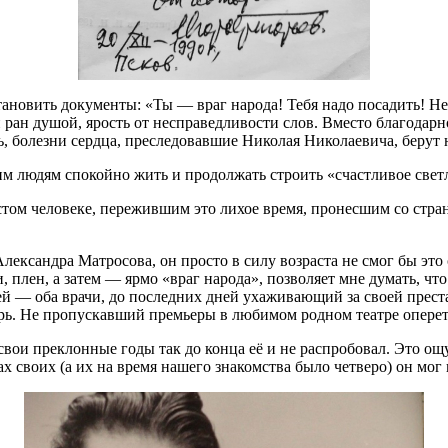
становить документы: «Ты — враг народа! Тебя надо посадить! Не
и ран душой, ярость от несправедливости слов. Вместо благодарн
, болезни сердца, преследовавшие Николая Николаевича, берут н
м людям спокойно жить и продолжать строить «счастливое свет
стом человеке, пережившим это лихое время, пронесшим со стра
ександра Матросова, он просто в силу возраста не смог бы это сд
 плен, а затем — ярмо «враг народа», позволяет мне думать, что
й — оба врачи, до последних дней ухаживающий за своей прест
нарь. Не пропускавший премьеры в любимом родном театре опере
 свои преклонные годы так до конца её и не распробовал. Это о
ах своих (а их на время нашего знакомства было четверо) он мог