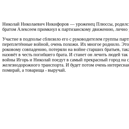
Николай Николаевич Никифоров — уроженец Плюссы, родился в
братом Алексеем примкнул к партизанскому движению, лично у
Участие в подполье сблизило его с руководителем группы пар
переплетённые войной, очень похожи. Их многое роднило. Это 
роковому совпадению, потеряли на войне старших братьев, т
назовёт в честь погибшего брата. И станет он лечить людей та
войны Игорь и Николай поедут в самый прекрасный город на 
железнодорожного транспорта. И будет потом очень интересная ж
помирай, а товарища - выручай.