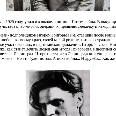
 1925 году, учился в школе, а потом... Потом война. В оккуп
частвовал во многих операциях, проявляя смекалку и находчиво
тизан- подпольщиков Игорем Григорьевым, ставшим после войны
любовь к своему краю, своей малой родине, которая отражалась в
акже участвовавших в партизанском движении, Игорь — Льва, Н
к же, как станет лечить людей сын Игоря Григорьева, известный 
свете — Ленинград. Игорь поступит в Ленинградский университе
изнь... Но это будет потом. А пока война... И дружба... Как же