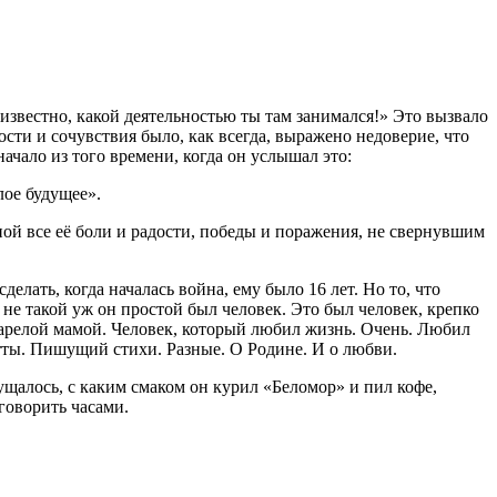
известно, какой деятельностью ты там занимался!» Это вызвало
ости и сочувствия было, как всегда, выражено недоверие, что
ачало из того времени, когда он услышал это:
лое будущее».
ной все её боли и радости, победы и поражения, не свернувшим
елать, когда началась война, ему было 16 лет. Но то, что
 не такой уж он простой был человек. Это был человек, крепко
арелой мамой. Человек, который любил жизнь. Очень. Любил
тты. Пишущий стихи. Разные. О Родине. И о любви.
щущалось, с каким смаком он курил «Беломор» и пил кофе,
 говорить часами.